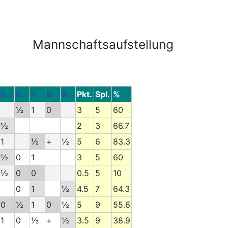
Mannschaftsaufstellung
5
6
7
8
9
Pkt.
Spl.
%
½
1
0
3
5
60
½
2
3
66.7
1
½
+
½
5
6
83.3
½
0
1
3
5
60
½
0
0
0.5
5
10
0
1
½
4.5
7
64.3
0
½
1
0
½
5
9
55.6
1
0
½
+
½
3.5
9
38.9