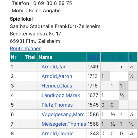
Telefon : 0 69-30 8 89 75
Mobil : Keine Angabe
Spiellokal
Saalbau Stadthalle Frankfurt-Zeilsheim
Bechtenwaldstraße 17
65931 Ffm.-Zeilsheim
Routenplaner
Nr
Titel
Name
DWZ
1
2
3
4
1
Arnold,Jan
1749
+
½
2
Arnold,Aaron
1712
1
½
3
Henrici,Claus
1716
1
1
4
Landkocz,Marek
1677
1
½
5
Platz,Thomas
1545
0
0
6
Vogelgesang,Marc
1586
1
½
1
½
7
Meisegeier,Thomas
1568
1
½
1
½
8
Arnold,Cedric
1343
0
0
0
½