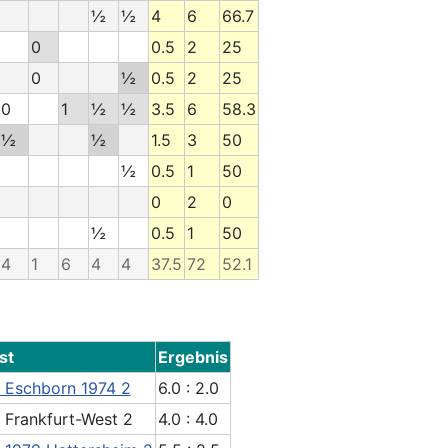
½
½
4
6
66.7
0
0.5
2
25
0
½
0.5
2
25
0
1
½
½
3.5
6
58.3
½
½
1.5
3
50
½
0.5
1
50
0
2
0
½
0.5
1
50
4
1
6
4
4
37.5
72
52.1
st
Ergebnis
 Eschborn 1974 2
6.0 : 2.0
 Frankfurt-West 2
4.0 : 4.0