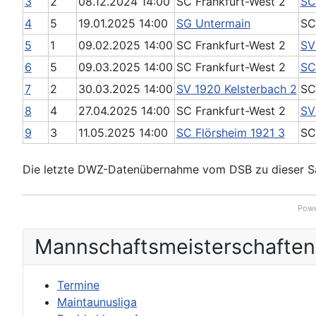
3
2
08.12.2024 14:00
SC Frankfurt-West 2
SC
4
5
19.01.2025 14:00
SG Untermain
SC
5
1
09.02.2025 14:00
SC Frankfurt-West 2
SV
6
5
09.03.2025 14:00
SC Frankfurt-West 2
SC
7
2
30.03.2025 14:00
SV 1920 Kelsterbach 2
SC
8
4
27.04.2025 14:00
SC Frankfurt-West 2
SV
9
3
11.05.2025 14:00
SC Flörsheim 1921 3
SC
Die letzte DWZ-Datenübernahme vom DSB zu dieser Sai
Powe
Mannschafts­meisterschaften
Termine
Maintaunusliga