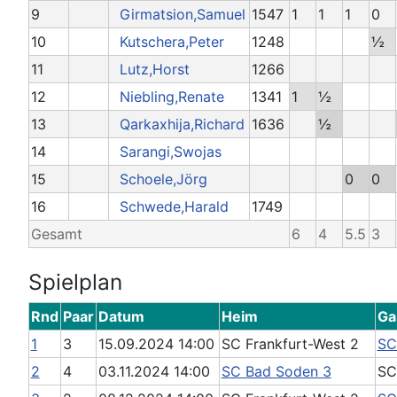
9
Girmatsion,Samuel
1547
1
1
1
0
10
Kutschera,Peter
1248
½
11
Lutz,Horst
1266
12
Niebling,Renate
1341
1
½
13
Qarkaxhija,Richard
1636
½
14
Sarangi,Swojas
15
Schoele,Jörg
0
0
16
Schwede,Harald
1749
Gesamt
6
4
5.5
3
Spielplan
Rnd
Paar
Datum
Heim
Ga
1
3
15.09.2024 14:00
SC Frankfurt-West 2
SC
2
4
03.11.2024 14:00
SC Bad Soden 3
SC