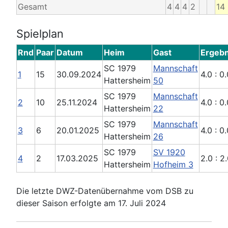
Gesamt
4
4
4
2
14
Spielplan
Rnd
Paar
Datum
Heim
Gast
Ergebn
SC 1979
Mannschaft
1
15
30.09.2024
4.0 : 0.
Hattersheim
50
SC 1979
Mannschaft
2
10
25.11.2024
4.0 : 0.
Hattersheim
22
SC 1979
Mannschaft
3
6
20.01.2025
4.0 : 0.
Hattersheim
26
SC 1979
SV 1920
4
2
17.03.2025
2.0 : 2
Hattersheim
Hofheim 3
Die letzte DWZ-Datenübernahme vom DSB zu
dieser Saison erfolgte am 17. Juli 2024