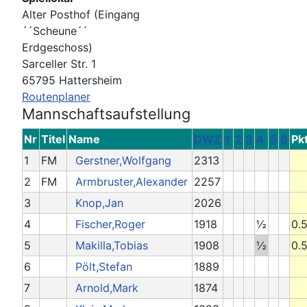
Alter Posthof (Eingang
´´Scheune´´
Erdgeschoss)
Sarceller Str. 1
65795 Hattersheim
Routenplaner
Mannschaftsaufstellung
Nr
Titel
Name
DWZ
1
2
3
4
5
6
Pkt
1
FM
Gerstner,Wolfgang
2313
2
FM
Armbruster,Alexander
2257
3
Knop,Jan
2026
4
Fischer,Roger
1918
½
0.
5
Makilla,Tobias
1908
½
0.
6
Pölt,Stefan
1889
7
Arnold,Mark
1874