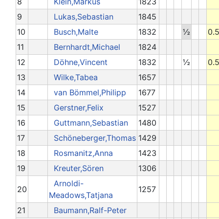
8
Klein,Markus
1823
9
Lukas,Sebastian
1845
10
Busch,Malte
1832
½
0.
11
Bernhardt,Michael
1824
12
Döhne,Vincent
1832
½
0.
13
Wilke,Tabea
1657
14
van Bömmel,Philipp
1677
15
Gerstner,Felix
1527
16
Guttmann,Sebastian
1480
17
Schöneberger,Thomas
1429
18
Rosmanitz,Anna
1423
19
Kreuter,Sören
1306
Arnoldi-
20
1257
Meadows,Tatjana
21
Baumann,Ralf-Peter