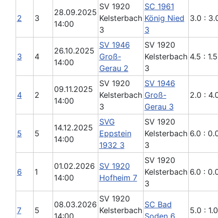
SV 1920
SC 1961
28.09.2025
2
3
Kelsterbach
König Nied
3.0 : 3.
14:00
3
3
SV 1946
SV 1920
26.10.2025
3
4
Groß-
Kelsterbach
4.5 : 1.5
14:00
Gerau 2
3
SV 1920
SV 1946
09.11.2025
4
2
Kelsterbach
Groß-
2.0 : 4.
14:00
3
Gerau 3
SVG
SV 1920
14.12.2025
5
5
Eppstein
Kelsterbach
6.0 : 0.
14:00
1932 3
3
SV 1920
01.02.2026
SV 1920
6
1
Kelsterbach
6.0 : 0.
14:00
Hofheim 7
3
SV 1920
08.03.2026
SC Bad
7
5
Kelsterbach
5.0 : 1.0
14:00
Soden 6