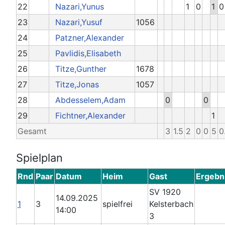
22
Nazari,Yunus
1
0
1
0
23
Nazari,Yusuf
1056
24
Patzner,Alexander
25
Pavlidis,Elisabeth
26
Titze,Gunther
1678
27
Titze,Jonas
1057
28
Abdesselem,Adam
0
0
29
Fichtner,Alexander
1
Gesamt
3
1.5
2
0
0
5
0
Spielplan
Rnd
Paar
Datum
Heim
Gast
Ergebn
SV 1920
14.09.2025
1
3
spielfrei
Kelsterbach
14:00
3