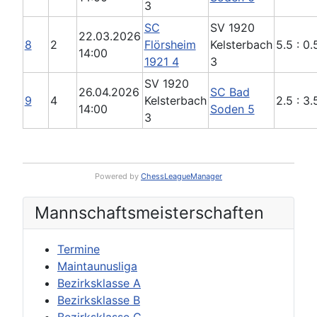
3
SC
SV 1920
22.03.2026
8
2
Flörsheim
Kelsterbach
5.5 : 0.
14:00
1921 4
3
SV 1920
26.04.2026
SC Bad
9
4
Kelsterbach
2.5 : 3.
14:00
Soden 5
3
Powered by
ChessLeagueManager
Mannschafts­meisterschaften
Termine
Maintaunusliga
Bezirksklasse A
Bezirksklasse B
Bezirksklasse C