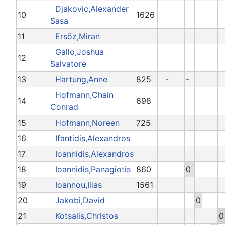
Djakovic,Alexander
10
1626
Sasa
11
Ersöz,Miran
Gallo,Joshua
12
Salvatore
13
Hartung,Anne
825
-
-
Hofmann,Chain
14
698
Conrad
15
Hofmann,Noreen
725
16
Ifantidis,Alexandros
17
Ioannidis,Alexandros
18
Ioannidis,Panagiotis
860
0
19
Ioannou,Ilias
1561
20
Jakobi,David
0
21
Kotsalis,Christos
0