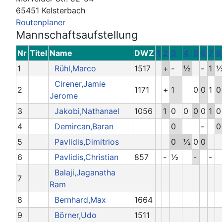
65451 Kelsterbach
Routenplaner
Mannschaftsaufstellung
Nr
Titel
Name
DWZ
1
2
3
4
5
6
7
8
1
Rühl,Marco
1517
+
-
½
-
1
Cirener,Jamie
2
1171
+
1
0
0
1
0
Jerome
3
Jakobi,Nathanael
1056
1
0
0
0
0
1
0
4
Demircan,Baran
0
-
0
5
Pavlidis,Dimitrios
0
½
0
0
6
Pavlidis,Christian
857
-
½
-
-
Balaji,Jaganatha
7
Ram
8
Bernhard,Max
1664
9
Börner,Udo
1511