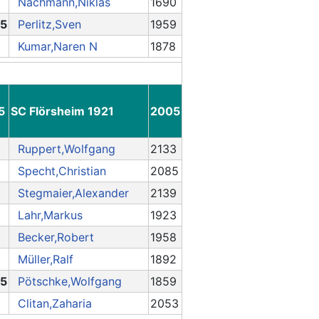
Nachmann,Niklas
1690
.5
Perlitz,Sven
1959
Kumar,Naren N
1878
5
SC Flörsheim 1921
2005
Ruppert,Wolfgang
2133
Specht,Christian
2085
Stegmaier,Alexander
2139
Lahr,Markus
1923
Becker,Robert
1958
Müller,Ralf
1892
.5
Pötschke,Wolfgang
1859
Clitan,Zaharia
2053