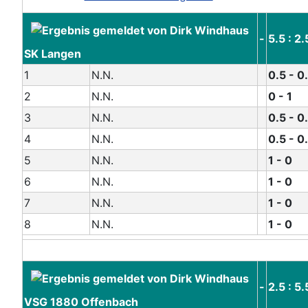
-
5.5 : 2.
SK Langen
1
N.N.
0.5 - 0
2
N.N.
0 - 1
3
N.N.
0.5 - 0
4
N.N.
0.5 - 0
5
N.N.
1 - 0
6
N.N.
1 - 0
7
N.N.
1 - 0
8
N.N.
1 - 0
-
2.5 : 5.
VSG 1880 Offenbach