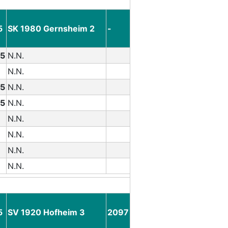
5
SK 1980 Gernsheim 2
-
.5
N.N.
N.N.
.5
N.N.
.5
N.N.
N.N.
N.N.
N.N.
N.N.
5
SV 1920 Hofheim 3
2097