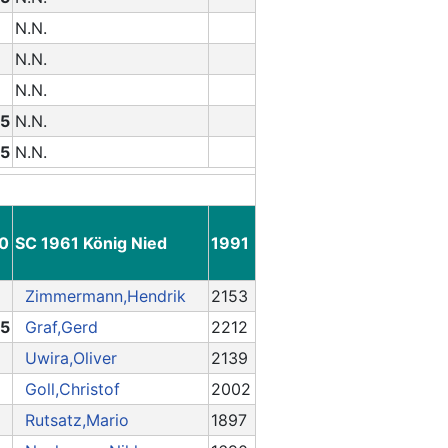
N.N.
N.N.
N.N.
.5
N.N.
.5
N.N.
.0
SC 1961 König Nied
1991
Zimmermann,Hendrik
2153
.5
Graf,Gerd
2212
Uwira,Oliver
2139
Goll,Christof
2002
Rutsatz,Mario
1897