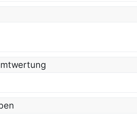
amtwertung
ppen