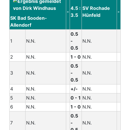
4.5 :
SV Rochade
-
-
3.5
Hünfeld
SK Bad Sooden-
Allendorf
0.5
1
N.N.
-
N.N.
0.5
2
N.N.
1 - 0
N.N.
0.5
3
N.N.
-
N.N.
0.5
4
N.N.
+/-
N.N.
5
N.N.
0 - 1
N.N.
6
N.N.
1 - 0
N.N.
0.5
7
N.N.
-
N.N.
0.5