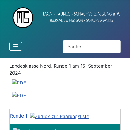
Suchen
Landesklasse Nord, Runde 1 am 15. September
2024
Runde 1