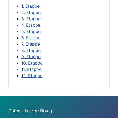
1. Etappe
2. Etappe
3. Etappe
4. Etappe
5. Etappe
6. Etappe
7. Etappe
8. Etappe
9. Etappe
10. Etappe
11. Etappe
12. Etappe
Datenschutzerklärung