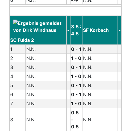
3.5 :
-
SF Korbach
-
4.5
SC Fulda 2
1
N.N.
0 - 1
N.N.
2
N.N.
1 - 0
N.N.
3
N.N.
0 - 1
N.N.
4
N.N.
1 - 0
N.N.
5
N.N.
0 - 1
N.N.
6
N.N.
0 - 1
N.N.
7
N.N.
1 - 0
N.N.
0.5
8
N.N.
-
N.N.
0.5