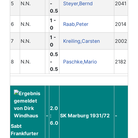
5
N.N.
-
Steyer,Bernd
2041
0.5
1 -
6
N.N.
Raab,Peter
2014
0
1 -
7
N.N.
Kreiling,Carsten
2002
0
0.5
8
N.N.
-
Paschke,Mario
2182
0.5
2.0
-
:
SK Marburg 1931/72
-
6.0
Sabt
Frankfurter