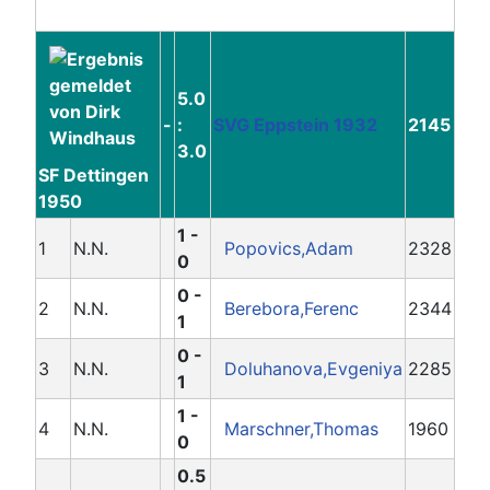
5.0
-
:
SVG Eppstein 1932
2145
3.0
SF Dettingen
1950
1 -
1
N.N.
Popovics,Adam
2328
0
0 -
2
N.N.
Berebora,Ferenc
2344
1
0 -
3
N.N.
Doluhanova,Evgeniya
2285
1
1 -
4
N.N.
Marschner,Thomas
1960
0
0.5