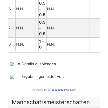
0.5
6
N.N.
-
N.N.
0.5
0.5
7
N.N.
-
N.N.
0.5
1 -
8
N.N.
N.N.
0
= Details ausblenden.
= Ergebnis gemeldet von
Powered by
ChessLeagueManager
Mannschafts­meisterschaften