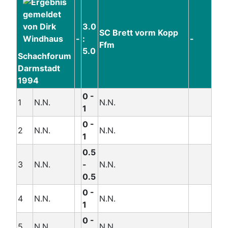
3.0
SC Brett vorm Kopp
-
:
-
Ffm
5.0
Schachforum
Darmstadt
1994
0 -
1
N.N.
N.N.
1
0 -
2
N.N.
N.N.
1
0.5
3
N.N.
-
N.N.
0.5
0 -
4
N.N.
N.N.
1
0 -
5
N.N.
N.N.