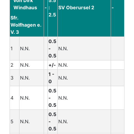
5.5
-
:
SV Oberursel 2
-
2.5
Sfr.
Wolfhagen e.
V. 3
0.5
1
N.N.
-
N.N.
0.5
2
N.N.
+/-
N.N.
1 -
3
N.N.
N.N.
0
0.5
4
N.N.
-
N.N.
0.5
0.5
5
N.N.
-
N.N.
0.5