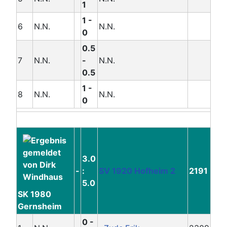
1
1 -
6
N.N.
N.N.
0
0.5
7
N.N.
-
N.N.
0.5
1 -
8
N.N.
N.N.
0
3.0
-
:
SV 1920 Hofheim 2
2191
5.0
SK 1980
Gernsheim
0 -