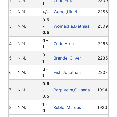
1
N.N.
Zude,Erik
2309
1
2
N.N.
+/-
Weber,Ulrich
2286
0.5
3
N.N.
-
Womacka,Mathias
2309
0.5
0 -
4
N.N.
Zude,Arno
2266
1
0 -
5
N.N.
Brendel,Oliver
2235
1
0 -
6
N.N.
Fish,Jonathan
2207
1
0.5
7
N.N.
-
Barpiyeva,Gulsana
1994
0.5
1 -
8
N.N.
Kübler,Marcus
1923
0