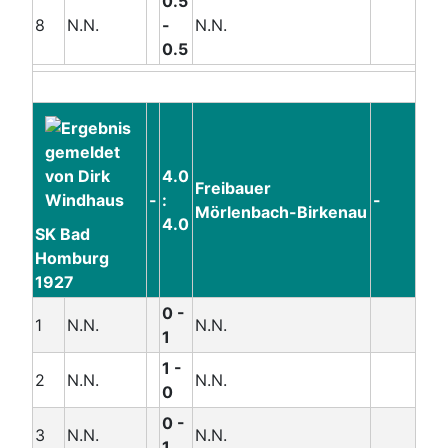
0.5
8
N.N.
-
N.N.
0.5
4.0
Freibauer
-
:
-
Mörlenbach-Birkenau
4.0
SK Bad
Homburg
1927
0 -
1
N.N.
N.N.
1
1 -
2
N.N.
N.N.
0
0 -
3
N.N.
N.N.
1