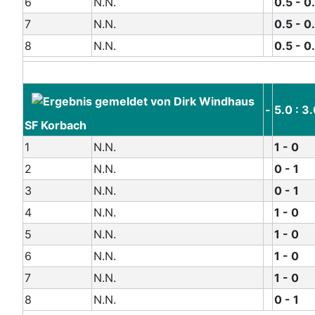
6
N.N.
0.5 - 0
7
N.N.
0.5 - 0
8
N.N.
0.5 - 0
-
5.0 : 3
SF Korbach
1
N.N.
1 - 0
2
N.N.
0 - 1
3
N.N.
0 - 1
4
N.N.
1 - 0
5
N.N.
1 - 0
6
N.N.
1 - 0
7
N.N.
1 - 0
8
N.N.
0 - 1