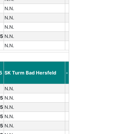
N.N.
N.N.
N.N.
.5
N.N.
N.N.
5
SK Turm Bad Hersfeld
-
N.N.
.5
N.N.
.5
N.N.
.5
N.N.
.5
N.N.