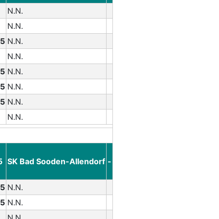
N.N.
N.N.
.5
N.N.
N.N.
.5
N.N.
.5
N.N.
.5
N.N.
N.N.
5
SK Bad Sooden-Allendorf
-
.5
N.N.
.5
N.N.
N.N.