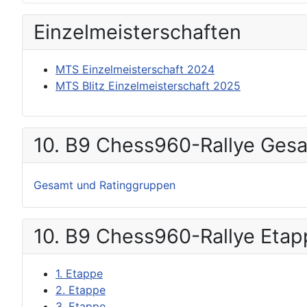
Einzel­meisterschaften
MTS Einzelmeisterschaft 2024
MTS Blitz Einzelmeisterschaft 2025
10. B9 Chess960-Rallye Ges
Gesamt und Ratinggruppen
10. B9 Chess960-Rallye Eta
1. Etappe
2. Etappe
3. Etappe