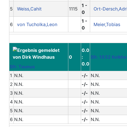
1 -
5
Weiss,Cahit
1115
Ort-Dersch,Adr
0
1 -
6
von Tucholka,Leon
Meier,Tobias
0
0.0
0
:
Sfr. 1932 Kelkh
0.0
Sfr. Taunus
1
N.N.
-/-
N.N.
2
N.N.
-/-
N.N.
3
N.N.
-/-
N.N.
4
N.N.
-/-
N.N.
5
N.N.
-/-
N.N.
6
N.N.
-/-
N.N.