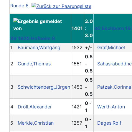
Runde 6
3.0
1401
:
SC Eschborn 19
3.0
SV 1920 Hofheim 6
1
Baumann,Wolfgang
1532
+/-
Graf,Michael
0.5
2
Gunde,Thomas
1551
-
Sahasrabuddhe
0.5
0.5
3
Schwichtenberg,Jürgen
1453
-
Patzak,Corinna
0.5
0 -
4
Dröll,Alexander
1421
Werth,Anton
1
0 -
5
Merkle,Christian
1257
Dages,Rolf
1