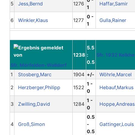
5
Jess,Bernd
1276
Haffar,Samir
1
0 -
6
Winkler,Klaus
1277
Gulla,Rainer
1
5.5
1238
:
Sfr. 1932 Kelkhe
0.5
Sfr. Mörfelden-Walldorf
1
Stosberg,Marc
1904
+/-
Wöhrle,Marcel
1 -
2
Herzberger,Philipp
1522
Hebauf,Markus
0
1 -
3
Zwilling,David
1284
Hoppe,Andreas
0
0.5
4
Groß,Simon
-
Gattinger,Louis
0.5