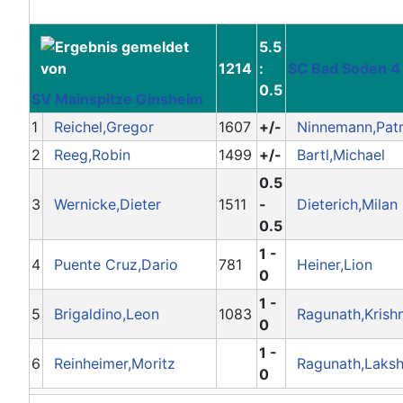
5.5
1214
:
SC Bad Soden 4
0.5
SV Mainspitze Ginsheim
1
Reichel,Gregor
1607
+/-
Ninnemann,Patr
2
Reeg,Robin
1499
+/-
Bartl,Michael
0.5
3
Wernicke,Dieter
1511
-
Dieterich,Milan
0.5
1 -
4
Puente Cruz,Dario
781
Heiner,Lion
0
1 -
5
Brigaldino,Leon
1083
Ragunath,Krish
0
1 -
6
Reinheimer,Moritz
Ragunath,Laksh
0