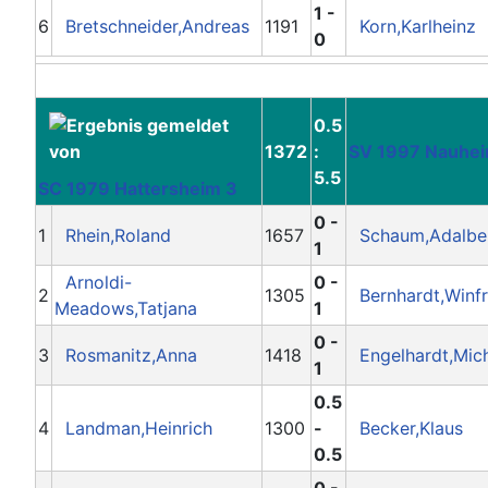
1 -
6
Bretschneider,Andreas
1191
Korn,Karlheinz
0
0.5
1372
:
SV 1997 Nauhe
5.5
SC 1979 Hattersheim 3
0 -
1
Rhein,Roland
1657
Schaum,Adalbe
1
Arnoldi-
0 -
2
1305
Bernhardt,Winfr
Meadows,Tatjana
1
0 -
3
Rosmanitz,Anna
1418
Engelhardt,Mic
1
0.5
4
Landman,Heinrich
1300
-
Becker,Klaus
0.5
0 -