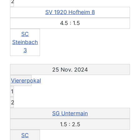
2
SV 1920 Hofheim 8
4.5 : 1.5
SC
Steinbach
3
25 Nov. 2024
Viererpokal
1
2
SG Untermain
1.5 : 2.5
SC