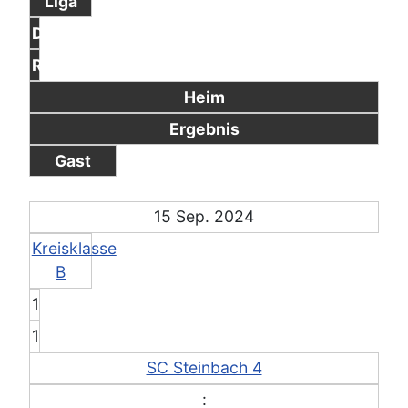
Liga
Dg
Rd
Heim
Ergebnis
Gast
15 Sep. 2024
Kreisklasse
B
1
1
SC Steinbach 4
: