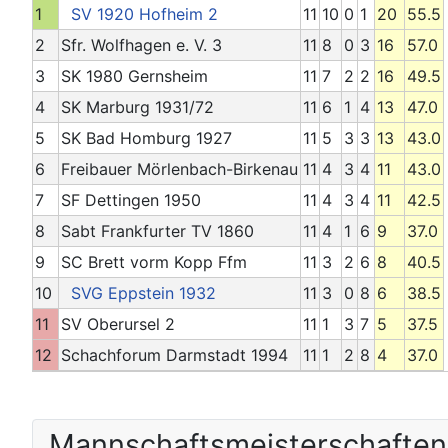
1
SV 1920 Hofheim 2
11
10
0
1
20
55.5
2
Sfr. Wolfhagen e. V. 3
11
8
0
3
16
57.0
3
SK 1980 Gernsheim
11
7
2
2
16
49.5
4
SK Marburg 1931/72
11
6
1
4
13
47.0
5
SK Bad Homburg 1927
11
5
3
3
13
43.0
6
Freibauer Mörlenbach-Birkenau
11
4
3
4
11
43.0
7
SF Dettingen 1950
11
4
3
4
11
42.5
8
Sabt Frankfurter TV 1860
11
4
1
6
9
37.0
9
SC Brett vorm Kopp Ffm
11
3
2
6
8
40.5
10
SVG Eppstein 1932
11
3
0
8
6
38.5
11
SV Oberursel 2
11
1
3
7
5
37.5
12
Schachforum Darmstadt 1994
11
1
2
8
4
37.0
Mannschafts­meisterschaften