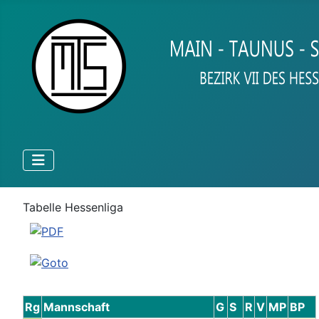
Tabelle Hessenliga
Rg
Mannschaft
G
S
R
V
MP
BP