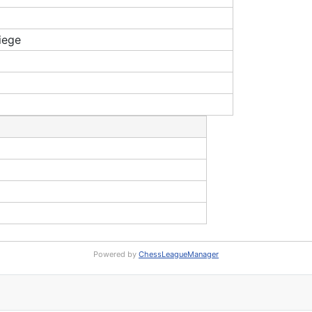
iege
Powered by
ChessLeagueManager