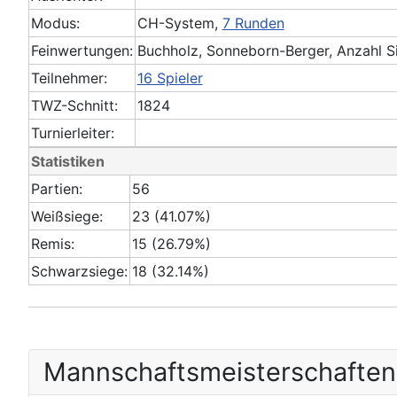
Modus:
CH-System,
7 Runden
Feinwertungen:
Buchholz, Sonneborn-Berger, Anzahl S
Teilnehmer:
16 Spieler
TWZ-Schnitt:
1824
Turnierleiter:
Statistiken
Partien:
56
Weißsiege:
23 (41.07%)
Remis:
15 (26.79%)
Schwarzsiege:
18 (32.14%)
Mannschafts­meisterschaften