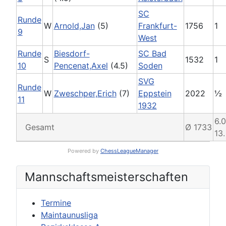
SC
Runde
W
Arnold,Jan
(5)
Frankfurt-
1756
1
9
West
Runde
Biesdorf-
SC Bad
S
1532
1
10
Pencenat,Axel
(4.5)
Soden
SVG
Runde
W
Zweschper,Erich
(7)
Eppstein
2022
½
11
1932
6.0
Gesamt
Ø 1733
13.
Powered by
ChessLeagueManager
Mannschafts­meisterschaften
Termine
Maintaunusliga