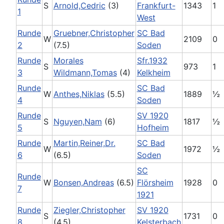
S
Arnold,Cedric
(3)
Frankfurt-
1343
1
1
West
Runde
Gruebner,Christopher
SC Bad
W
2109
0
2
(7.5)
Soden
Runde
Morales
Sfr.1932
S
973
1
3
Wildmann,Tomas
(4)
Kelkheim
Runde
SC Bad
W
Anthes,Niklas
(5.5)
1889
½
4
Soden
Runde
SV 1920
S
Nguyen,Nam
(6)
1817
½
5
Hofheim
Runde
Martin,Reiner,Dr.
SC Bad
W
1972
½
6
(6.5)
Soden
SC
Runde
W
Bonsen,Andreas
(6.5)
Flörsheim
1928
0
7
1921
Runde
Ziegler,Christopher
SV 1920
S
1731
0
8
(4.5)
Kelsterbach