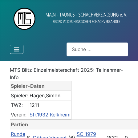
Suchen
MTS Blitz Einzelmeisterschaft 2025: Teilnehmer-
Info
Spieler-Daten
Spieler:
Hagen,Simon
TWZ:
1211
Verein:
Sfr.1932 Kelkheim
Partien
Runde
SC 1979
S
Döhne,Vincent
(6)
1832
0