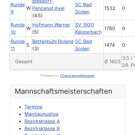
Biesdorf-
Runde
SC Bad
W
Pencenat,Axel
1532
0
9
Soden
(4.5)
Runde
Hofmann,Werner
SV 1920
W
1780
0
10
(5)
Kelsterbach
Runde
Bettenbühl,Roland
SC Bad
S
1474
0
11
(3)
Soden
3.5 / 
Gesamt
Ø 1603
29. P
Powered by
ChessLeagueManager
Mannschafts­meisterschaften
Termine
Maintaunusliga
Bezirksklasse A
Bezirksklasse B