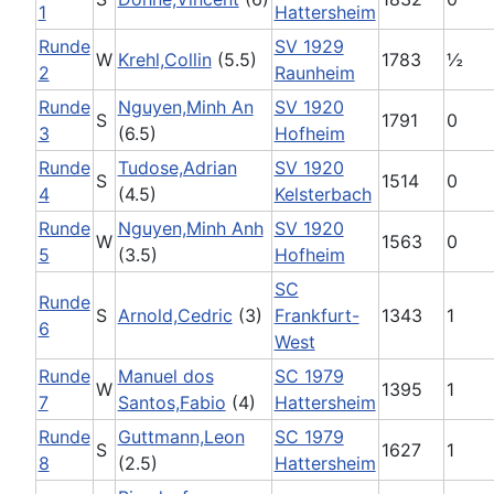
1
Hattersheim
Runde
SV 1929
W
Krehl,Collin
(5.5)
1783
½
2
Raunheim
Runde
Nguyen,Minh An
SV 1920
S
1791
0
3
(6.5)
Hofheim
Runde
Tudose,Adrian
SV 1920
S
1514
0
4
(4.5)
Kelsterbach
Runde
Nguyen,Minh Anh
SV 1920
W
1563
0
5
(3.5)
Hofheim
SC
Runde
S
Arnold,Cedric
(3)
Frankfurt-
1343
1
6
West
Runde
Manuel dos
SC 1979
W
1395
1
7
Santos,Fabio
(4)
Hattersheim
Runde
Guttmann,Leon
SC 1979
S
1627
1
8
(2.5)
Hattersheim