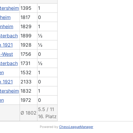
tersheim
1395
1
fheim
1817
0
unheim
1829
1
sterbach
1899
½
m 1921
1928
½
t-West
1756
0
sterbach
1731
½
en
1532
1
m 1921
2133
0
tersheim
1832
1
en
1972
0
5.5 / 11
Ø 1802
16. Platz
Powered by
ChessLeagueManager