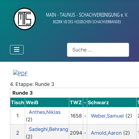
Suchen
4. Etappe: Runde 3
Runde 3
Tisch
Weiß
TWZ
-
Schwarz
Anthes,Niklas
1
1658
-
Weber,Samuel
(2)
(2)
Sadeghi,Behrang
2
2094
-
Arnold,Aaron
(2)
(2)