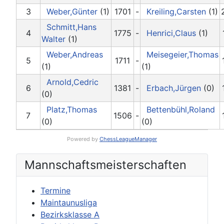
3
Weber,Günter
(1)
1701
-
Kreiling,Carsten
(1)
Schmitt,Hans
4
1775
-
Henrici,Claus
(1)
Walter
(1)
Weber,Andreas
Meisegeier,Thomas
5
1711
-
(1)
(1)
Arnold,Cedric
6
1381
-
Erbach,Jürgen
(0)
(0)
Platz,Thomas
Bettenbühl,Roland
7
1506
-
(0)
(0)
Powered by
ChessLeagueManager
Mannschafts­meisterschaften
Termine
Maintaunusliga
Bezirksklasse A