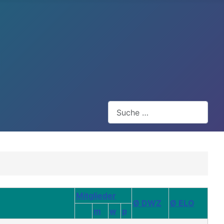
Suchen
Mitglieder
Ø DWZ
Ø ELO
m
w
p