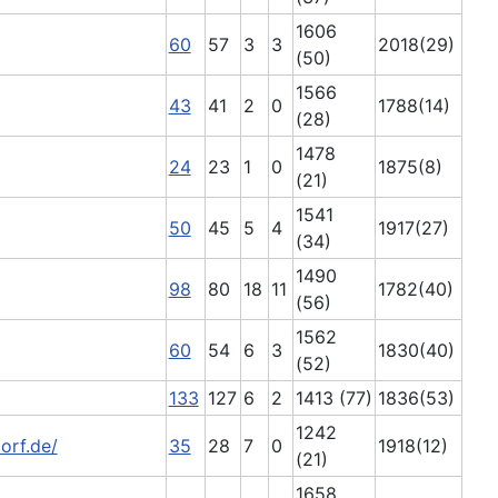
1606
60
57
3
3
2018(29)
(50)
1566
43
41
2
0
1788(14)
(28)
1478
24
23
1
0
1875(8)
(21)
1541
50
45
5
4
1917(27)
(34)
1490
98
80
18
11
1782(40)
(56)
1562
60
54
6
3
1830(40)
(52)
133
127
6
2
1413 (77)
1836(53)
1242
orf.de/
35
28
7
0
1918(12)
(21)
1658