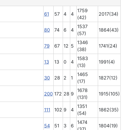
1759
61
57
4
4
2017(34)
(42)
1537
80
74
6
4
1864(43)
(57)
1346
79
67
12
5
1741(24)
(38)
1583
13
13
0
4
1991(4)
(13)
1465
30
28
2
1
1827(12)
(17)
1678
200
172
28
9
1915(105)
(131)
1351
111
102
9
4
1862(35)
(54)
1474
54
51
3
6
1804(19)
(37)