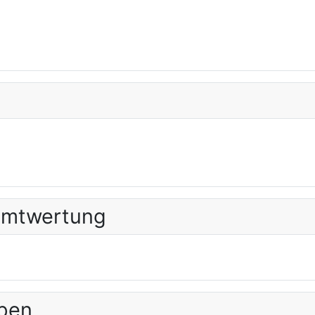
amtwertung
ppen