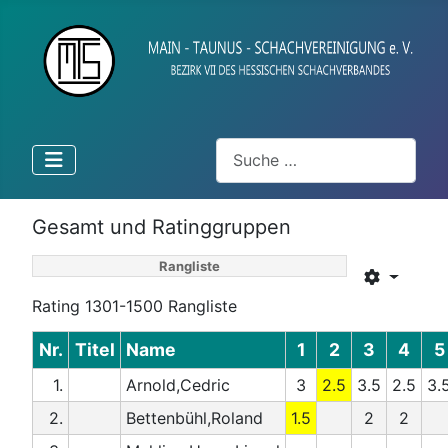
Suchen
Gesamt und Ratinggruppen
Rangliste
Rating 1301-1500 Rangliste
Nr.
Titel
Name
1
2
3
4
5
1.
Arnold,Cedric
3
2.5
3.5
2.5
3.
2.
Bettenbühl,Roland
1.5
2
2