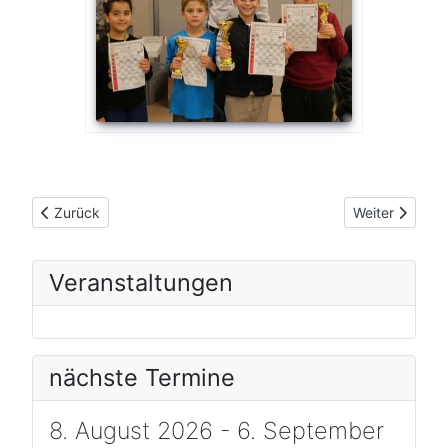
Vorheriger Beitrag: Zwischenrunde Viererpokal
Nächster Beit
Zurück
Weiter
Veranstaltungen
nächste Termine
8. August 2026 - 6. September