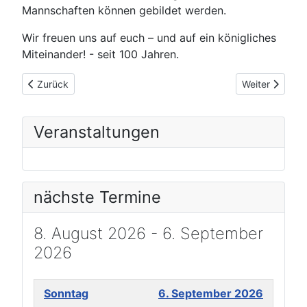
Mannschaften können gebildet werden.
Wir freuen uns auf euch – und auf ein königliches
Miteinander! - seit 100 Jahren.
Vorheriger Beitrag: Startnummern für die Saison 2025/26 wu
Nächster Beitr
Zurück
Weiter
Veranstaltungen
nächste Termine
8. August 2026 - 6. September
2026
Sonntag
6. September 2026