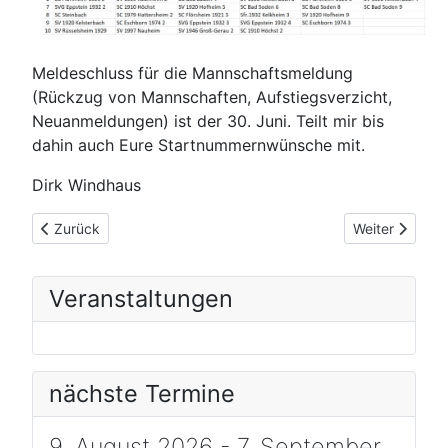
Meldeschluss für die Mannschaftsmeldung
(Rückzug von Mannschaften, Aufstiegsverzicht,
Neuanmeldungen) ist der 30. Juni. Teilt mir bis
dahin auch Eure Startnummernwünsche mit.
Dirk Windhaus
Vorheriger Beitrag: DWZ-Neuerungen
Nächster Beitr
Zurück
Weiter
Veranstaltungen
nächste Termine
9. August 2026 - 7. September