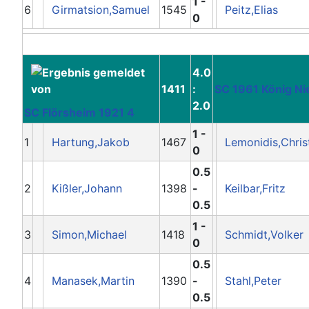
1 -
6
Girmatsion,Samuel
1545
Peitz,Elias
0
4.0
1411
:
SC 1961 König Ni
2.0
SC Flörsheim 1921 4
1 -
1
Hartung,Jakob
1467
Lemonidis,Chris
0
0.5
2
Kißler,Johann
1398
-
Keilbar,Fritz
0.5
1 -
3
Simon,Michael
1418
Schmidt,Volker
0
0.5
4
Manasek,Martin
1390
-
Stahl,Peter
0.5