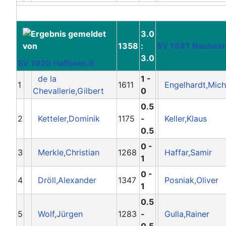
3.0
1358
:
SV 1997 Nauhei
3.0
SV 1920 Hofheim 6
de la
1 -
1
1611
Engelhardt,Mich
Chevallerie,Gilbert
0
0.5
2
Ketteler,Dominik
1175
-
Keller,Klaus
0.5
0 -
3
Merkle,Christian
1268
Haffar,Samir
1
0 -
4
Dröll,Alexander
1347
Posniak,Oliver
1
0.5
5
Wolf,Jürgen
1283
-
Gulla,Rainer
0.5