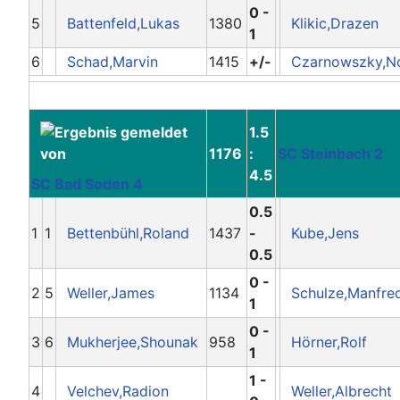
0 -
5
Battenfeld,Lukas
1380
Klikic,Drazen
1
6
Schad,Marvin
1415
+/-
Czarnowszky,No
1.5
1176
:
SC Steinbach 2
4.5
SC Bad Soden 4
0.5
1
1
Bettenbühl,Roland
1437
-
Kube,Jens
0.5
0 -
2
5
Weller,James
1134
Schulze,Manfre
1
0 -
3
6
Mukherjee,Shounak
958
Hörner,Rolf
1
1 -
4
Velchev,Radion
Weller,Albrecht