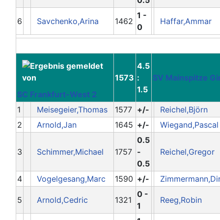
1 -
6
Savchenko,Arina
1462
Haffar,Ammar
0
4.5
1573
:
SV Mainspitze G
1.5
SC Frankfurt-West 2
1
Meisegeier,Thomas
1577
+/-
Reichel,Björn
2
Arnold,Jan
1645
+/-
Wiegand,Pascal
0.5
3
Schimmer,Michael
1757
-
Reichel,Gregor
0.5
4
Vogelgesang,Marc
1590
+/-
Zimmermann,Di
0 -
5
Arnold,Cedric
1321
Reeg,Robin
1