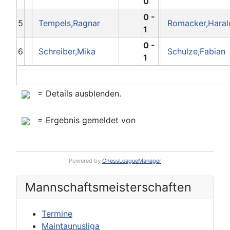
0
0 -
5
Tempels,Ragnar
Romacker,Haral
1
0 -
6
Schreiber,Mika
Schulze,Fabian
1
= Details ausblenden.
= Ergebnis gemeldet von
Powered by
ChessLeagueManager
Mannschafts­meisterschaften
Termine
Maintaunusliga