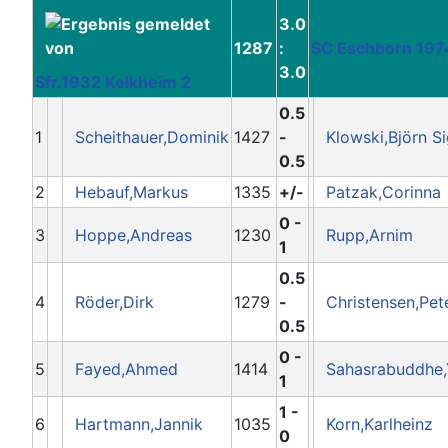
3.0
1287
:
SC Eschborn 197
3.0
Sfr.1932 Kelkheim 2
0.5
1
Scheithauer,Dominik
1427
-
Klowski,Björn S
0.5
2
Hebauf,Markus
1335
+/-
Patzak,Corinna
0 -
3
Hoppe,Andreas
1230
Rupp,Arnim
1
0.5
4
Röder,Dirk
1279
-
Christensen,Pet
0.5
0 -
5
Fayed,Ahmed
1414
Sahasrabuddhe
1
1 -
6
Hartmann,Jannik
1035
Korn,Karlheinz
0