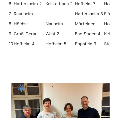
6
Hattersheim 2
Kelsterbach 2
Hofheim 7
Hofhei
7
Raunheim
Hattersheim 3
Flörsh
8
Höchst
Nauheim
Mörfelden
Höchst
9
Groß-Gerau
West 2
Bad Soden 4
Kelste
10
Hofheim 4
Hofheim 5
Eppstein 3
Steinb