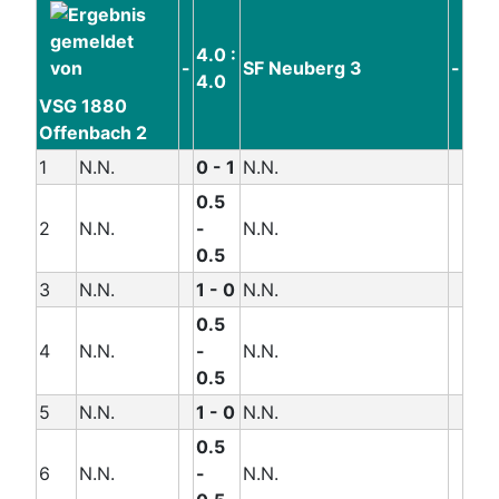
4.0 :
-
SF Neuberg 3
-
4.0
VSG 1880
Offenbach 2
1
N.N.
0 - 1
N.N.
0.5
2
N.N.
-
N.N.
0.5
3
N.N.
1 - 0
N.N.
0.5
4
N.N.
-
N.N.
0.5
5
N.N.
1 - 0
N.N.
0.5
6
N.N.
-
N.N.