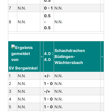
0.5
7
N.N.
0 - 1
N.N.
0.5
8
N.N.
-
N.N.
0.5
Schachdrachen
4.0 :
-
Büdingen-
-
4.0
Wächtersbach
SV Bergwinkel
1
N.N.
+/-
N.N.
2
N.N.
1 - 0
N.N.
3
N.N.
-/+
N.N.
4
N.N.
1 - 0
N.N.
5
N.N.
1 - 0
N.N.