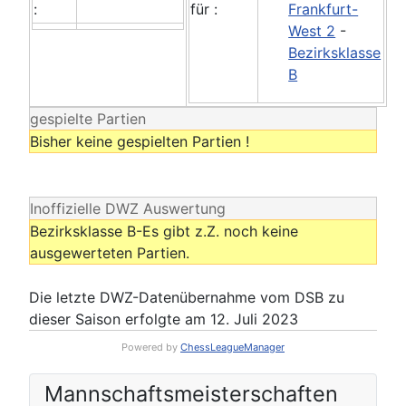
:
für :
Frankfurt-
West 2
-
Bezirksklasse
B
gespielte Partien
Bisher keine gespielten Partien !
Inoffizielle DWZ Auswertung
Bezirksklasse B-Es gibt z.Z. noch keine
ausgewerteten Partien.
Die letzte DWZ-Datenübernahme vom DSB zu
dieser Saison erfolgte am 12. Juli 2023
Powered by
ChessLeagueManager
Mannschafts­meisterschaften