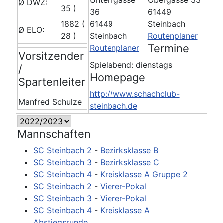
Ø DWZ:
35 )
36
61449
1882 (
61449
Steinbach
Ø ELO:
28 )
Steinbach
Routenplaner
Termine
Routenplaner
Vorsitzender
Spielabend: dienstags
/
Homepage
Spartenleiter
http://www.schachclub-
Manfred Schulze
steinbach.de
Mannschaften
SC Steinbach 2
-
Bezirksklasse B
SC Steinbach 3
-
Bezirksklasse C
SC Steinbach 4
-
Kreisklasse A Gruppe 2
SC Steinbach 2
-
Vierer-Pokal
SC Steinbach 3
-
Vierer-Pokal
SC Steinbach 4
-
Kreisklasse A
Abstiegsrunde