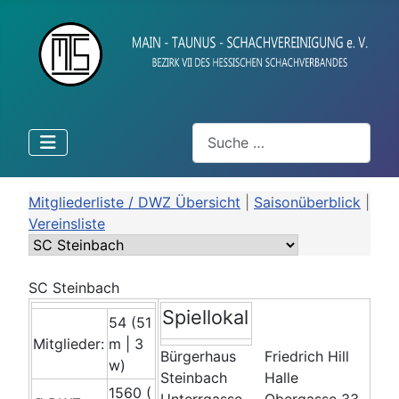
Suchen
Mitgliederliste / DWZ Übersicht
|
Saisonüberblick
|
Vereinsliste
SC Steinbach
Spiellokal
54 (51
Mitglieder:
m | 3
Bürgerhaus
Friedrich Hill
w)
Steinbach
Halle
1560 (
Unterrgasse
Obergasse 33