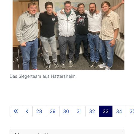
Das Siegerteam aus Hattersheim
28
29
30
31
32
33
34
3
Seite 33 von 48