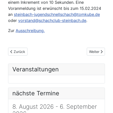
einem Inkrement von 10 Sekunden. Eine
Voranmeldung ist erwünscht bis zum 15.02.2024
an
steinbach-jugendschnellschach@tomkube.de
oder
vorstand@schachclub-steinbach.de
.
Zur
Ausschreibung.
Vorheriger Beitrag: Ausschreibung MTS-Einzelmeisterschaft 
Nächster Beitr
Zurück
Weiter
Veranstaltungen
nächste Termine
8. August 2026 - 6. September